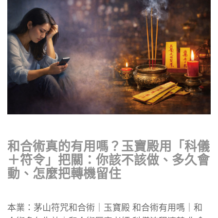
和合術真的有用嗎？玉寶殿用「科儀
＋符令」把關：你該不該做、多久會
動、怎麼把轉機留住
本業：茅山符咒和合術｜玉寶殿 和合術有用嗎｜和