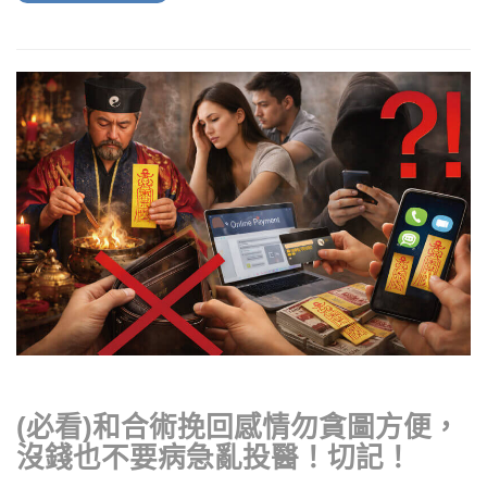
(必看)和合術挽回感情勿貪圖方便，
沒錢也不要病急亂投醫！切記！