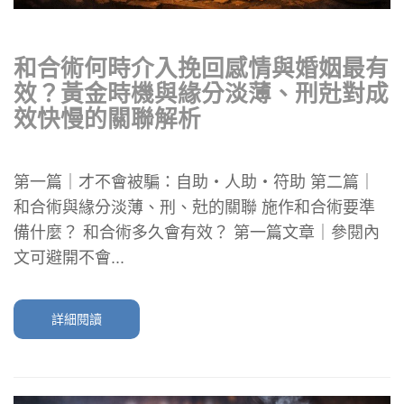
和合術何時介入挽回感情與婚姻最有
效？黃金時機與緣分淡薄、刑兙對成
效快慢的關聯解析
第一篇｜才不會被騙：自助・人助・符助 第二篇｜
和合術與緣分淡薄、刑、兙的關聯 施作和合術要準
備什麼？ 和合術多久會有效？ 第一篇文章｜參閱內
文可避開不會...
詳細閱讀