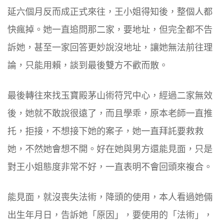
延
六個月反而成正式來往
，
王小姐得知後，整個人都
快瘋掉。她一直追問那二家，要
地址，但完全都不告
訴她，甚至一家回答更妙說沒地址，讓她無法前往理
論，只能用賴，談到最後雙方
不歡而散。
最後轉往來找玉寶殿茅山術符咒中心，經過二家無效
後，她就不敢說很遠了，而且學乖，原本老師一直推
托，拒接，不想接下她的案子，她一直拜託要救救
她，不然她會想不開。好在她與男方還能見面，只是
對王小姐態度非常不好，一直表明不會回頭來複合​。
能見面，就
沒喪失法術，降頭的使用，本人看過她倆
出生年月日，告訴她「原因」，要使用的「法術」，