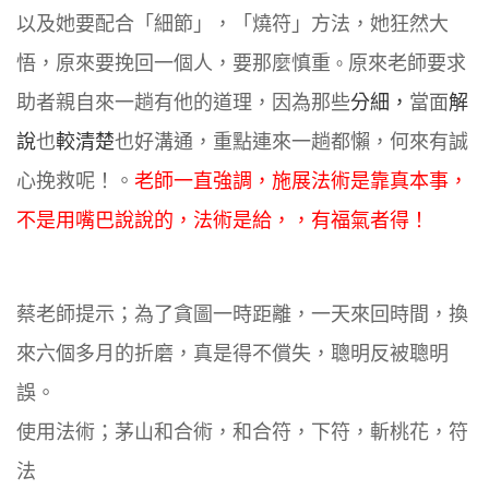
以及她要配合「細節」，「燒符」方法，她狂然大
悟，原來要挽回一個人，要那麼慎重
原來老師要求
。
助者親自來一趟有他
的道理，因為那些
分
細
，
當面
解
說
也
較
清楚
也好溝通，重點連來一趟都懶，何來有誠
心挽救呢！。
老師一直強調，施展法術是靠真本事，
不是用嘴巴說說的，法術是給，，有福氣者得​！
蔡老師提示；為了貪圖一時距離，一天來回時間，換
來六個多月的折磨，真是得不償失，聰明反被聰明
誤。
使用法術；茅山和合術，和合符，下符，斬桃花，符​
法