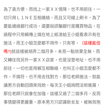
為了貪方便，
而找上一家ＸＸ
情降，也不用前往，一
切只用Ｌ１ＮＥ互相連絡，而且又可線上刷卡，為了
要能通過銀行成功
，還要說謊騙銀行是購買物品，在
過程中
只用賴傳上燒在地上紙渣給王小姐看表示有在
施法，而王
小姐怎麼都不用作，只有等，
（這
樣能信
嗎?)
就這樣被胡弄二個月多，未見一點效果全無。而
又轉往找另外一家ＸＸ店家，也是沒登地址，也不用
前往，一切也是用賴互相聯絡，也叫王小姐怎麼都不
作，不燒符，也不用去找對方​，那位老師施法，就能
讓男方自動回頭來找她​，每次王小姐詢問法術進展，
那位老師只說會在加強，這樣又過了二個多月，反而
事情變得更嚴重，原本
男方只
認識新女友，被無效拖