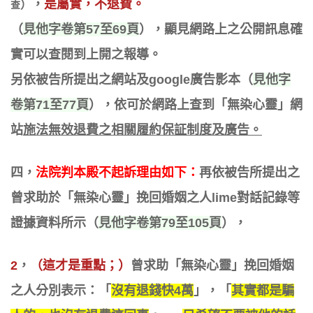
，
是屬實，不退費。
）
查
（
見他字卷第57至69頁
），顯見網路上之公開訊息確
實可以查閱到上開之報導
。
另依被告所提出之網站及google廣告影本（
見他字
卷第71至77頁
），依可於網路上查到「無染心靈」網
站
施法無效退費之相關履約保証制度及廣告。
四，
法院判本殿不起訴理由
如下
：
再依被告所提出之
曾求助於「無染心靈」挽回婚姻之人lime對話記錄等
證據資料所示（
見他字卷第79至105頁
），
2
，
（這才是重點；）
曾求助「無染心靈」挽回婚姻
之人分別表示：「
沒有退錢快4萬
」，「
其實都是騙