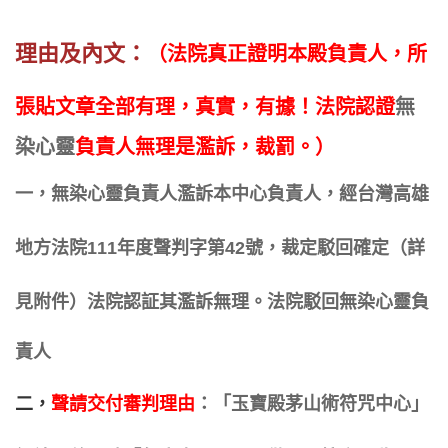
理由
及內文
：
（法院真正證明本殿負責人，所
張貼文章全部有理，真實，有據！法院認證
無
染心靈
負責人
無理是濫訴，裁罰。）
一，
無
染
心靈
負責人濫訴本
中
心負責人，經台灣高雄
地方法院111年度聲判字第42號，裁定駁回確定（詳
見附件）法院認証其濫訴無理。
法院駁回
無
染
心靈
負
責人
二，
聲請交付審判理由
：「玉寶殿茅山術符咒中心」