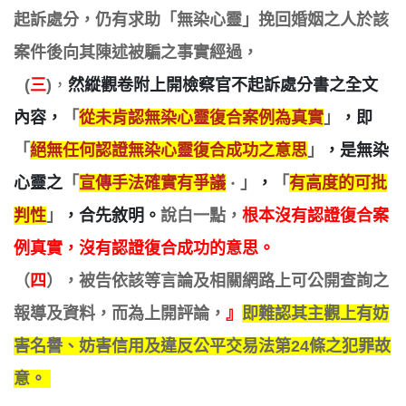
起訴處分，仍有求助「無染心靈」挽回婚姻之人於該
案件後向其陳述被騙之事實經過，
(
三
)
，
然縱觀卷附上開檢察官不起訴處分書之全文
內容，
「
從未肯認
無染心靈
復合案例為真實
」
，即
「
絕無任何認證無染心靈復合成功之意
思
」
，是無染
心靈之
「
宣傳手法確實有爭議
」
，
「
有高度的可批
‧
判性
」
，合先敘明。
說白一點，
根本沒有認證復合案
例真實，沒有
認證
復合成功的意思。
（
四
），被告依該等言論及相關網路上可公開查詢之
報導及資料，而為上開評論，
』
即難認其主觀上有妨
害名譽、妨害信用及違反公平交易法第24條之犯罪故
意。