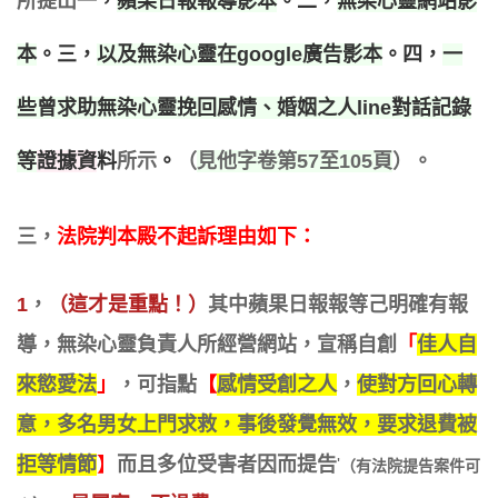
所提出
一，
蘋果日報報導影本
。二，
無染心靈網站
影
本
。三，
以及無染心靈在g
oogle廣告影本
。四，
一
些曾求助無染心靈挽回感情、婚姻之人line對話記錄
等
證據資
料
所示
。
（
見他字卷第57至105頁
）。
三，
法院判本殿不起訴理由
如下
：
1
，
（這才是重點！）
其中蘋果日報報等己明確
有
報
導，無染心靈負責人所經營網站，宣稱自創
「
佳人自
來慾愛法
」
，可指點
【
感情受創之人
，
使對方回心轉
意，多名男女上門求救，事後發覺無效，要求退費被
拒等情節
】
而且多位受害者
因而提告
'
（有法院提告案件
可