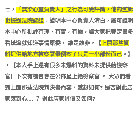
七
，
「無染心靈負責人」之行為可受評論
，他的濫訴
也經過法院認證
，證明本中心負責人清白，
屬可證明
本中心所批評有理，有實，有據
，請大家把裁定書多
看幾遍就知道事情原委， 誰是誰非。【
上開那些
資
料
提供給地方
檢察署
舉例案子只是一小部份而己
。】​
，【
本人手上
還有很多未爆料的
資料
未提供給檢察
官
】
下次有機會會在公佈呈上給檢察官
。
大眾
們看
到上面那
些法院判決書
內容，感想如何?
是否對此店
家感到心.....？
對此店家評價又如何?