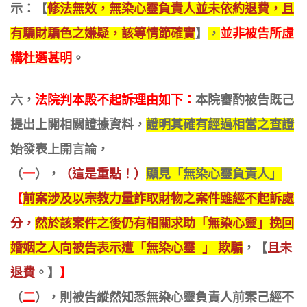
示：
【
修法無效，無染心靈負責人並未依約退費，且
有騙財騙色之嫌疑，該等情節確實
】
，
並非被告所虛
構杜選甚明
。
六，
法院判本殿不起訴理由
如下
：
本院審酌被告既己
提出上開相關證據資料，
證明其確有經過相當之查證
始發表上開言論，
（
一
），
（這是重點！）
顯見「無染心靈負責人」
【
前案涉及以宗教力量詐取財物之案件雖經不起訴處
分，
然於該案件之後仍有相關求助「無染心靈」挽回
婚姻之人向被告表示遭「無染心靈 」 欺騙
，【
且未
退費
。】
】
（
二
），
則被告縱然知悉無染心靈負責人前案己經不