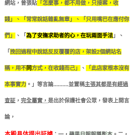
網站，曾張貼
「怎麼事，都不用做，只接案，收
錢」、「常常說話雜亂無章」、「只用嘴巴在應付你
們」
、「
為了安撫求助者的心，在玩兩面手法
」、
「
挽回過程中說話反反覆覆的店，架設2個網站名
稱，用不
同
方式，在收錢而己」
、
「此店家根本沒有
本事實力
。」等言論..........並置稱
主張其都是有經過
查証
，
完全屬實，
是出於保護社會公眾，發表上開言
論，
本殿
具
体
提出
証據
：一，
蘋果日報報導影本
。二，