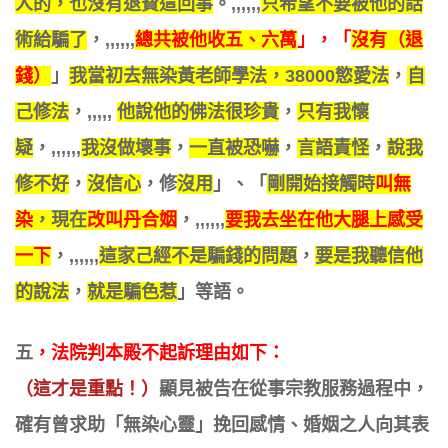
人的，也沒有退費這回事
。,,,,,,
只希望不要被他的話
術給騙了
，,,,,,,
總共被他收五、六萬
」，「
沒有（退
錢）
」
我當初去無染黃老師學法，38000慾愛法
，
自
己修法
，,,,,,
他說他的佛法很珍貴
，
只有我懷
疑
，,,,,,,
我沒做壞事
，
一直被恐嚇
，
言語責怪
，
說我
修不好
，
沒信心
，修
沒用
」、「
剛開始接觸時
叫無
染
，現在
改叫丹合姻
，,,,,,,
要我去坐在他大腿上感受
一下
，,,,,,,
這家己經不是騙錢的問題
，
要是我聽信他
的說法
，
就是騙色惹
」等語。
五
，
法院判本殿不起訴理由
如下
：
（這才是重點！）
顯見被告在從事宗教服務過程中，
確有曾求助「無染心靈」挽回感情、婚姻之人向其表