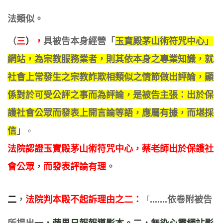
法類似
。
（
三
）
，
具被告本身經營「
玉寶殿茅山術符咒中心」
網站，為宗教服務業者，則其依本身之專業知識，就
社會上常發生之宗教詐欺相類似之情節做出評論，​顯
係對於可受公評之事而為評論，是被告主張：出於保
護社會公眾而發表上開言論等語，應屬有據，而堪採
信
」
。
法院認證玉寶殿茅山術符咒中心，蔡老師出於保護社
會公眾，而發表評論有理
。
二
，
法院判本殿不起訴理由之
二
：
.......依卷附被告
「