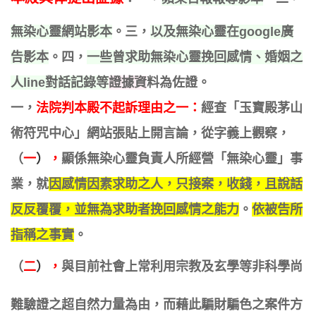
無染心靈網站影本
。三，
以及無染心靈在google廣
告影本
。四，
一些曾求助無染心靈挽回感情、婚姻之
人line對話記錄等
證據資
料為佐證。
一
，
法院判本殿不起訴理由之
一
：
經查「玉寶殿茅山
術符咒中心」
網站張貼上開言論，從字義上觀察，
（
一
）
，
顯係無染心靈負責人所經營「
無染心靈
」事
業，就
因感情因素求助之人，只接案，收錢，且說話
反反覆覆，並無為求助者挽回感情之能力
。
​依被告所
指稱之事實
。
（
二
）
，
與目前社會上常利用宗教及玄學等非科學尚
難驗證之超自然力量為由，而藉此騙財騙色之案件方